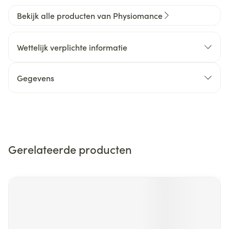
Bekijk alle producten van Physiomance
Wettelijk verplichte informatie
Gegevens
Gerelateerde producten
Navigeren door de elementen van de carrousel is mogelijk m
Druk om carrousel over te slaan
Druk op om naar carrouselnavigatie te gaan