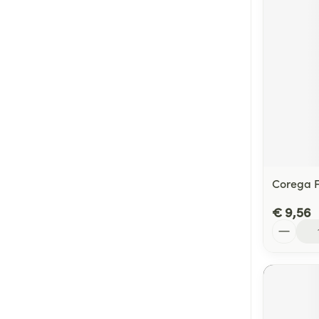
Corega F
€ 9,56
Aantal