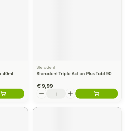
rende
Parfums en
geurproducten
Steradent
k 40ml
Steradent Triple Action Plus Tabl 90
€ 9,99
Aantal
CBD