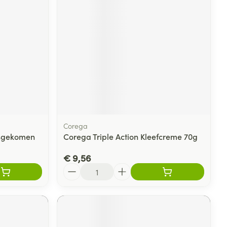
Corega
osgekomen
Corega Triple Action Kleefcreme 70g
€ 9,56
Aantal