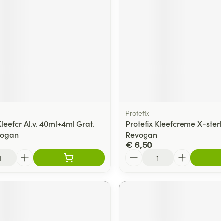
ging
Supplementen
Insectenwe
Mondmaskers
middelen
ssen
 -
id
d
Protefix
Kleefcr Al.v. 40ml+4ml Grat.
Protefix Kleefcreme X-ster
vogan
Revogan
€ 6,50
Aantal
Zelfbruiner
Scheren