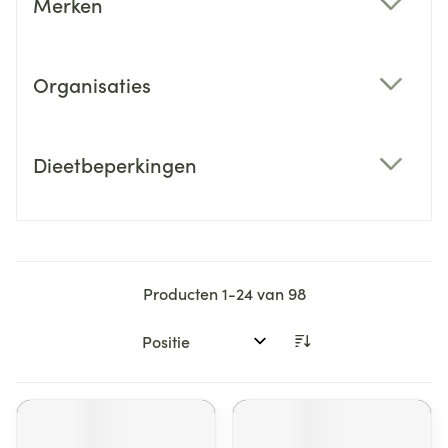
Merken
filter
Organisaties
filter
Dieetbeperkingen
filter
Producten
1
-
24
van
98
Sorteer op: