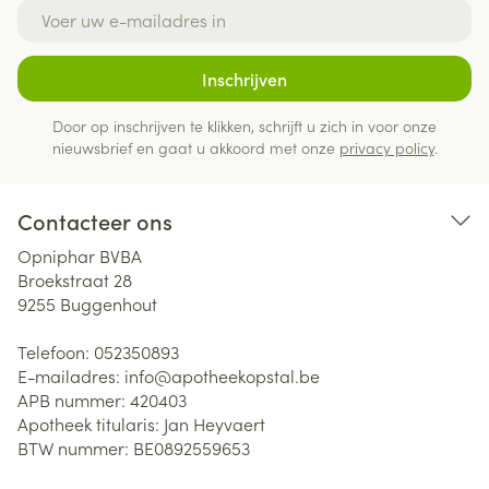
E-mail adres
Inschrijven
Door op inschrijven te klikken, schrijft u zich in voor onze
nieuwsbrief en gaat u akkoord met onze
privacy policy
.
Contacteer ons
Opniphar BVBA
Broekstraat 28
9255
Buggenhout
Telefoon:
052350893
E-mailadres:
info@
apotheekopstal.be
APB nummer:
420403
Apotheek titularis:
Jan Heyvaert
BTW nummer:
BE0892559653