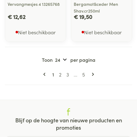
Vervangmesjes 4 13265768
Bergamot&ceder Men
Shav.cr250ml
€ 12,62
€ 19,50
Niet beschikbaar
Niet beschikbaar
Toon
per pagina
Pagina's
U lees momenteel pagina
Pagina
Pagina
Pagina
1
2
3
...
5
Blijf op de hoogte van nieuwe producten en
promoties