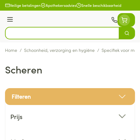
Ga naar de inhoud
Veilige betalingen
Apothekersadvies
Snelle beschikbaarheid
Menu
Zoek
Product, merk, categorie...
Home
/
Schoonheid, verzorging en hygiëne
/
Specifiek voor ma
Scheren
Filteren
Doorgaan naar productlijst
Prijs
filter