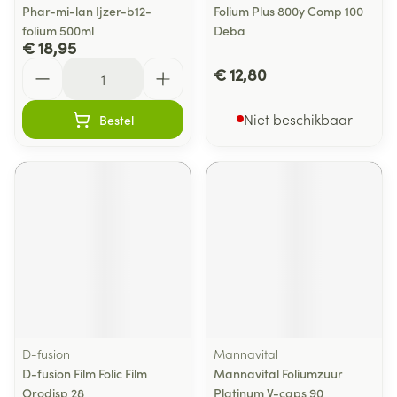
Phar-mi-lan Ijzer-b12-
Folium Plus 800y Comp 100
folium 500ml
Deba
€ 18,95
Aantal
€ 12,80
Niet beschikbaar
Bestel
D-fusion
Mannavital
D-fusion Film Folic Film
Mannavital Foliumzuur
Orodisp 28
Platinum V-caps 90