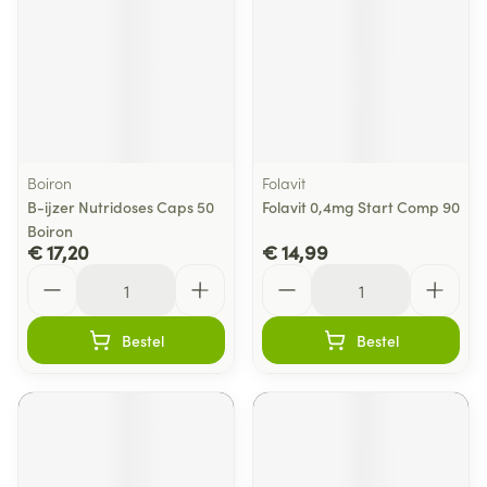
Boiron
Folavit
B-ijzer Nutridoses Caps 50
Folavit 0,4mg Start Comp 90
Boiron
€ 17,20
€ 14,99
Aantal
Aantal
Bestel
Bestel