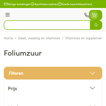
Ga naar de inhoud
Veilige betalingen
Apothekersadvies
Snelle beschikbaarheid
Menu
Zoek
Product, merk, categorie...
Home
/
Dieet, voeding en vitamines
/
Vitamines en supplemente
Foliumzuur
Filteren
Doorgaan naar productlijst
Prijs
filter