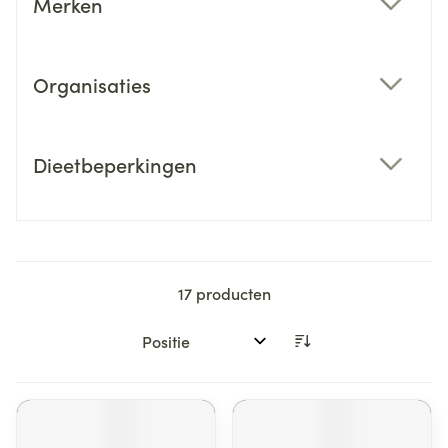
Merken
filter
Organisaties
filter
Dieetbeperkingen
filter
17
producten
Sorteer op: