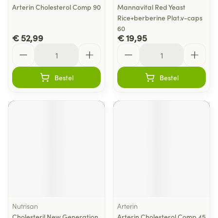
Arterin Cholesterol Comp 90
Mannavital Red Yeast
Rice+berberine Plat.v-caps
60
€ 52,99
€ 19,95
Aantal
Aantal
Bestel
Bestel
Nutrisan
Arterin
Cholesteril New Generation
Arterin Cholesterol Comp 45