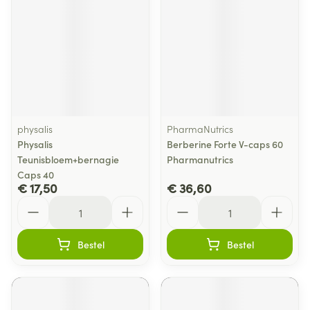
physalis
PharmaNutrics
Physalis
Berberine Forte V-caps 60
Teunisbloem+bernagie
Pharmanutrics
Caps 40
€ 17,50
€ 36,60
Aantal
Aantal
Bestel
Bestel