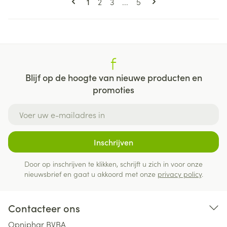
U lees momenteel pagina
Pagina
Pagina
Pagina
1
2
3
...
5
Blijf op de hoogte van nieuwe producten en
promoties
E-mail adres
Inschrijven
Door op inschrijven te klikken, schrijft u zich in voor onze
nieuwsbrief en gaat u akkoord met onze
privacy policy
.
Contacteer ons
Opniphar BVBA