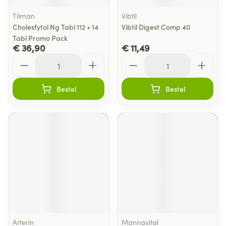
Tilman
Vibtil
Cholesfytol Ng Tabl 112 + 14
Vibtil Digest Comp 40
Tabl Promo Pack
€ 36,90
€ 11,49
Aantal
Aantal
Bestel
Bestel
Arterin
Mannavital