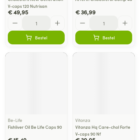
V-caps 120 Nutrisan
€ 49,95
€ 36,99
Aantal
Aantal
Bestel
Bestel
Be-Life
Vitanza
Fishliver Oil Be Life Caps 90
Vitanza Hq Care-chol Forte
V-caps 90 Nf
€ 15,40
€ 39,95