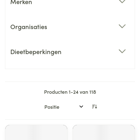
Merken
filter
Organisaties
filter
Dieetbeperkingen
filter
Producten
1
-
24
van
118
Sorteer op: