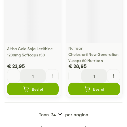
Nutrisan
Altisa Gold Soja Lecithine
Cholesteril New Generation
1200mg Softcaps 150
V-caps 60 Nutrisan
€ 23,95
€ 28,95
Aantal
Aantal
Bestel
Bestel
Toon
per pagina
Pagina's