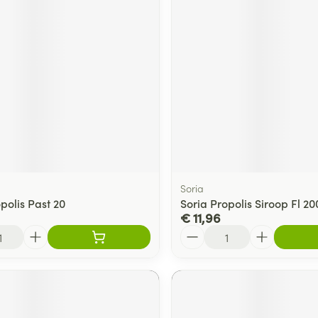
Soria
polis Past 20
Soria Propolis Siroop Fl 2
€ 11,96
Aantal