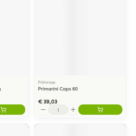
Primrose
g
Primarini Caps 60
€ 39,03
Aantal