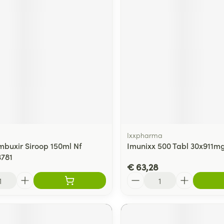
Ixxpharma
mbuxir Siroop 150ml Nf
Imunixx 500 Tabl 30x911m
3781
€ 63,28
Aantal