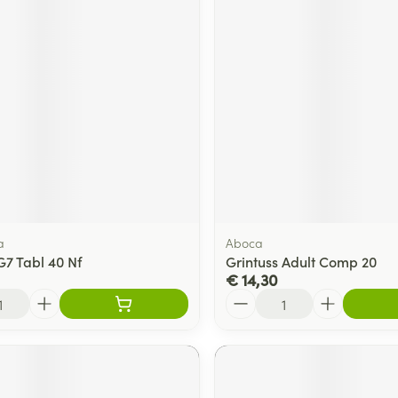
ging
Supplementen
Insectenwe
Mondmaskers
middelen
ssen
 -
id
d
a
Aboca
G7 Tabl 40 Nf
Grintuss Adult Comp 20
€ 14,30
Zelfbruiner
Scheren
Aantal