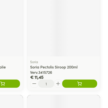
Soria
olie
Soria Pectolis Siroop 200ml
Verv.3415726
€ 11,45
Aantal