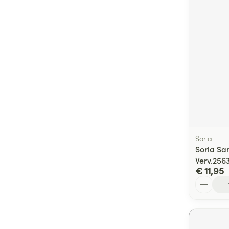
Soria
Soria Sa
Verv.256
€ 11,95
Aantal