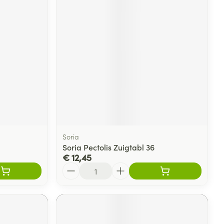
rende
Parfums en
geurproducten
Soria
Soria Pectolis Zuigtabl 36
€ 12,45
CBD
Aantal