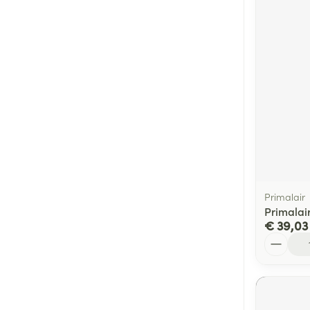
Primalair
Primalai
€ 39,03
Aantal