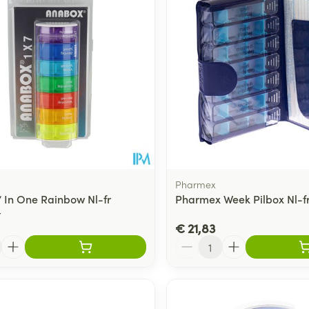
Toon meer
ging
Supplementen
Insectenwe
Mondmaskers
middelen
ssen
 -
id
d
Pharmex
 In One Rainbow Nl-fr
Pharmex Week Pilbox Nl-f
t
€ 21,83
Aantal
Zelfbruiner
Scheren