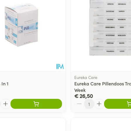
Eureka Care
 In 1
Eureka Care Pillendoos Tr
Week
€ 26,50
Aantal