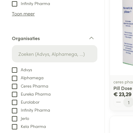
Aerosol toestel
kloven
Tabletten
Infinity Pharma
Aerosol access
Blaren
Creme, gel en 
Toon meer
Zuurstof
Eelt
Eksteroog - lik
Ademhalingsste
Organisaties
Toon meer
filter
Spieren en gew
Specifiek voor
Advys
Naalden en spu
Alphamega
Lichaamsverzo
ceres ph
Infecties
Ceres Pharma
Spuiten
Pill Dose
Deodorant
€ 23,29
Eureka Pharma
Oplossing voor 
Gezichtsverzor
Aantal
Eurolabor
Naalden
Luizen
Infinity Pharma
Naalden voor i
Jerlo
pennaalden
Kela Pharma
Diagnostica