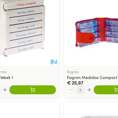
arma
Fagron
 Week 1
Fagron Medidos Compact 
€ 25,97
Aantal