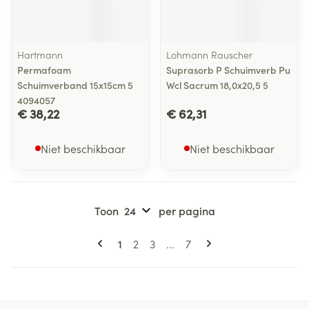
Hartmann
Lohmann Rauscher
Permafoam
Suprasorb P Schuimverb Pu
Schuimverband 15x15cm 5
Wcl Sacrum 18,0x20,5 5
4094057
€ 38,22
€ 62,31
Niet beschikbaar
Niet beschikbaar
Toon
per pagina
Pagina's
U lees momenteel pagina
Pagina
Pagina
Pagina
1
2
3
...
7