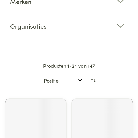
Merken
filter
Organisaties
filter
Producten
1
-
24
van
147
Sorteer op: