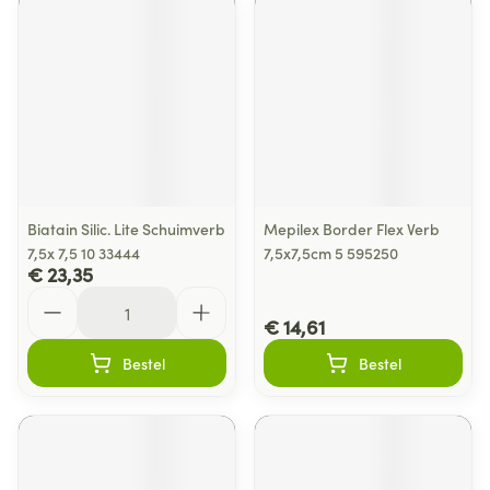
Biatain Silic. Lite Schuimverb
Mepilex Border Flex Verb
7,5x 7,5 10 33444
7,5x7,5cm 5 595250
€ 23,35
Aantal
€ 14,61
Bestel
Bestel