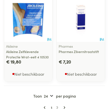
Akileine
Pharmex
Akileine Zelfklevende
Pharmex Zilvernitraatstift
Protectie Wrat-eelt 4 10530
€ 19,80
€ 7,20
Niet beschikbaar
Niet beschikbaar
Toon
per pagina
Pagina's
U lees momenteel pagina
Pagina
1
2