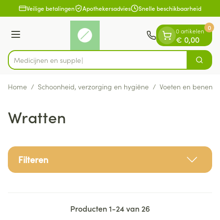
Dia 1 van 1
Ga naar de inhoud
Veilige betalingen
Apothekersadvies
Snelle beschikbaarheid
0
0 artikelen
Menu
€ 0,00
M
Zoek
Product, merk, categorie...
Home
/
Schoonheid, verzorging en hygiëne
/
Voeten en benen
/
Wratten
Filteren
Producten
1
-
24
van
26