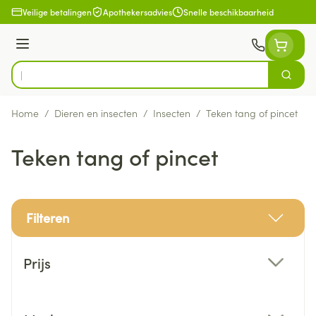
Ga naar de inhoud
Veilige betalingen
Apothekersadvies
Snelle beschikbaarheid
Menu
Zoek
Product, merk, categorie...
Home
/
Dieren en insecten
/
Insecten
/
Teken tang of pincet
Teken tang of pincet
Filteren
Doorgaan naar productlijst
Prijs
filter