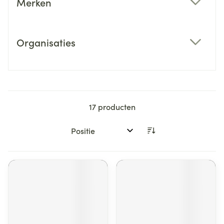
Merken
filter
Organisaties
filter
17
producten
Sorteer op: