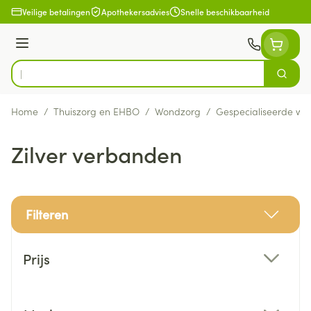
Ga naar de inhoud
Veilige betalingen
Apothekersadvies
Snelle beschikbaarheid
Menu
Zoek
Product, merk, categorie...
Home
/
Thuiszorg en EHBO
/
Wondzorg
/
Gespecialiseerde wo
Zilver verbanden
Filteren
Doorgaan naar productlijst
Prijs
filter