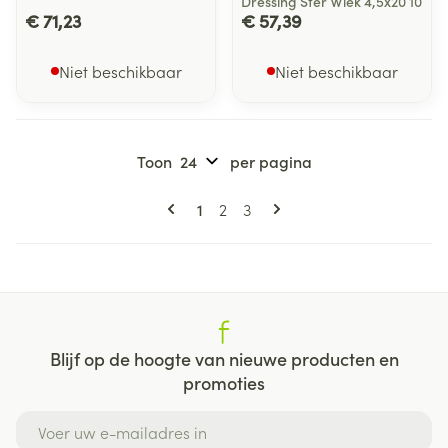
Dressing Ster Wiek 4,5x20 10
€ 71,23
€ 57,39
Niet beschikbaar
Niet beschikbaar
Toon
per pagina
Pagina's
U lees momenteel pagina
Pagina
Pagina
1
2
3
Blijf op de hoogte van nieuwe producten en
promoties
E-mail adres