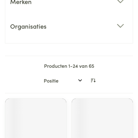
Merken
filter
Organisaties
filter
Producten
1
-
24
van
65
Sorteer op: