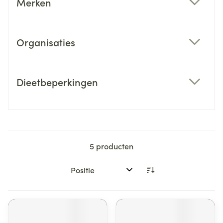
Merken
filter
Organisaties
filter
Dieetbeperkingen
filter
5
producten
Sorteer op: