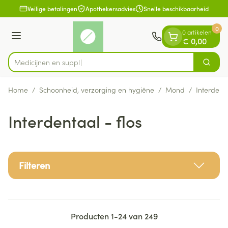
Dia 1 van 1
Ga naar de inhoud
Veilige betalingen
Apothekersadvies
Snelle beschikbaarheid
0
0 artikelen
Menu
€ 0,00
Zoek
Product, merk, categorie...
Home
/
Schoonheid, verzorging en hygiëne
/
Mond
/
Interdenta
Interdentaal - flos
Filteren
Producten
1
-
24
van
249