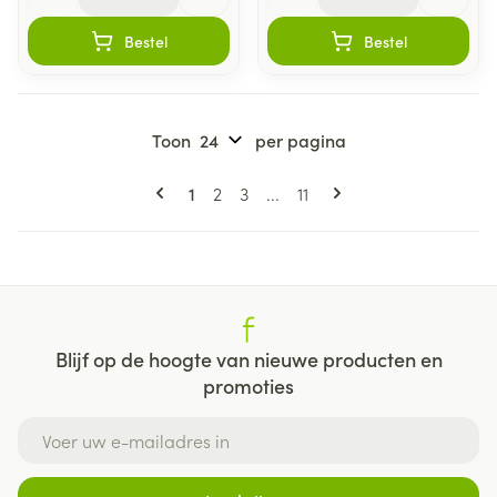
Bestel
Bestel
Toon
per pagina
Pagina's
U lees momenteel pagina
Pagina
Pagina
Pagina
1
2
3
...
11
Blijf op de hoogte van nieuwe producten en
promoties
E-mail adres