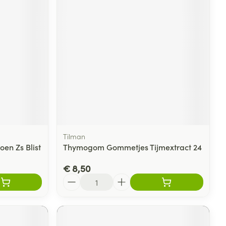
Tilman
en Zs Blist
Thymogom Gommetjes Tijmextract 24
€ 8,50
Aantal