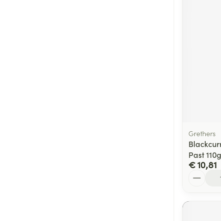
Grethers
Blackcur
Past 110
€ 10,81
Aantal