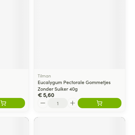
rende
Parfums en
geurproducten
Tilman
Eucalygum Pectorale Gommetjes
Zonder Suiker 40g
€ 5,60
CBD
Aantal