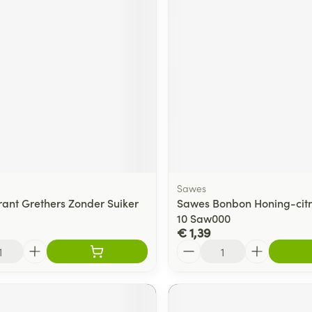
Sawes
rant Grethers Zonder Suiker
Sawes Bonbon Honing-citro
g
10 Saw000
€ 1,39
Aantal