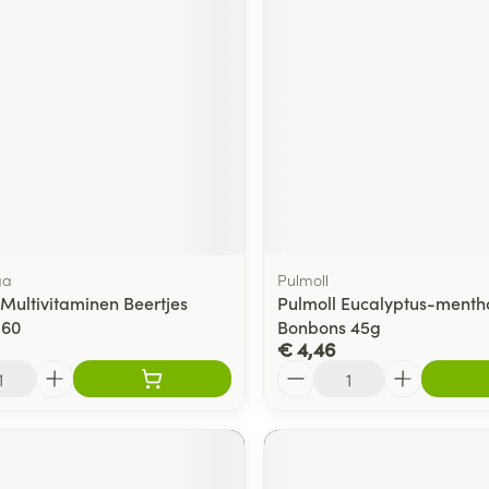
ga
Pulmoll
Multivitaminen Beertjes
Pulmoll Eucalyptus-mentho
 60
Bonbons 45g
€ 4,46
Aantal