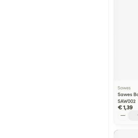
Sawes
Sawes Bo
SAW002
€ 1,39
Aantal