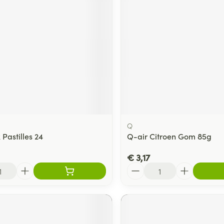
ging
Supplementen
Insectenwe
Mondmaskers
middelen
ssen
 -
id
d
Q
 Pastilles 24
Q-air Citroen Gom 85g
€ 3,17
Zelfbruiner
Scheren
Aantal