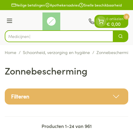
Dia 1 van 1
Ga naar de inhoud
Veilige betalingen
Apothekersadvies
Snelle beschikbaarheid
0
0 artikelen
Menu
€ 0,00
Zoek
Product, merk, categorie...
Home
/
Schoonheid, verzorging en hygiëne
/
Zonnebeschermin
Zonnebescherming
Filteren
Producten
1
-
24
van
961