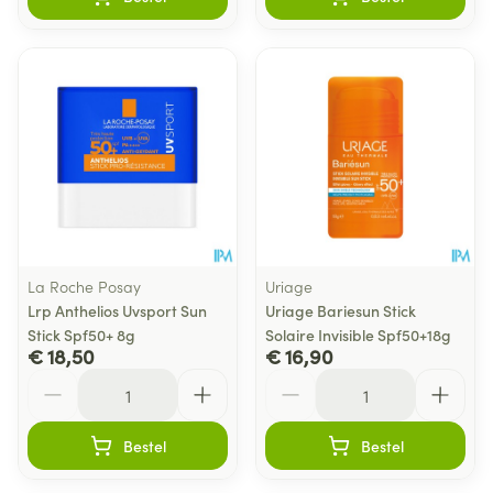
La Roche Posay
Uriage
Lrp Anthelios Uvsport Sun
Uriage Bariesun Stick
Stick Spf50+ 8g
Solaire Invisible Spf50+18g
€ 18,50
€ 16,90
Aantal
Aantal
Bestel
Bestel