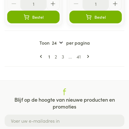
Bestel
Bestel
Toon
per pagina
Pagina's
U lees momenteel pagina
Pagina
Pagina
Pagina
1
2
3
...
41
Blijf op de hoogte van nieuwe producten en
promoties
E-mail adres