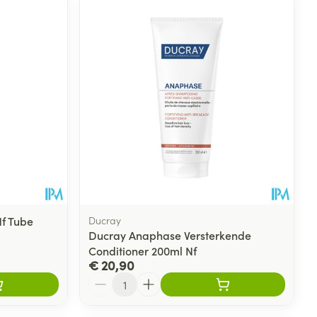
rende
Parfums en
geurproducten
f Tube
Ducray
Ducray Anaphase Versterkende
Conditioner 200ml Nf
CBD
€ 20,90
Aantal