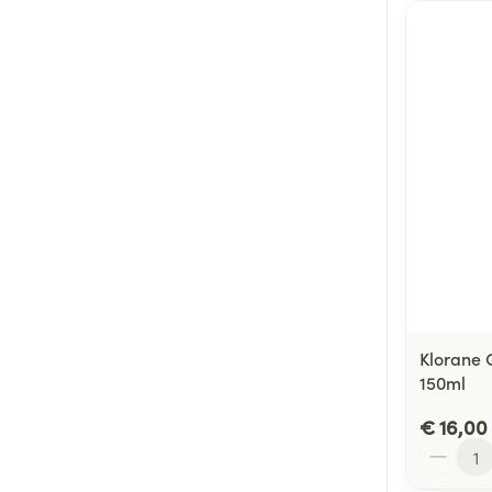
Klorane C
150ml
€ 16,00
Aantal