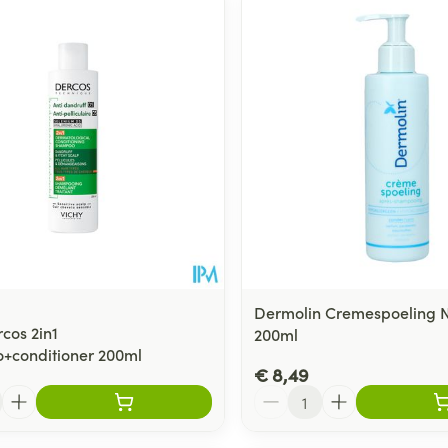
Toon meer
ging
Supplementen
Insectenwe
Mondmaskers
middelen
ssen
 -
id
d
Dermolin Cremespoeling N
cos 2in1
200ml
+conditioner 200ml
Zelfbruiner
Scheren
€ 8,49
Aantal