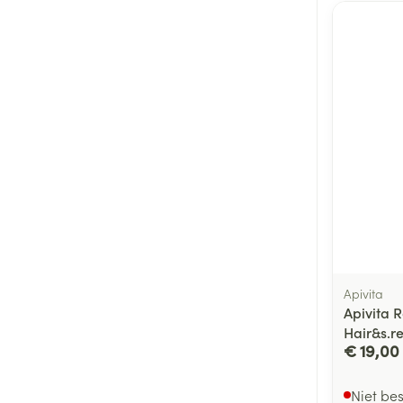
Apivita
Apivita Ro
Hair&s.r
€ 19,00
Niet be