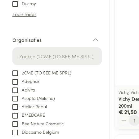
Aerosol toestel
kloven
Tabletten
Ducray
Aerosol access
Blaren
Creme, gel en 
Toon meer
Zuurstof
Eelt
Eksteroog - lik
Ademhalingsste
Organisaties
Toon meer
filter
Spieren en gew
Specifiek voor
2CME (TO SEE ME SPRL)
Naalden en spu
Adephar
Lichaamsverzo
Infecties
Apivita
Spuiten
Vichy, Vic
Deodorant
Asepta (Akileine)
Vichy De
Oplossing voor 
Gezichtsverzor
200ml
Atelier Rebul
Naalden
€ 21,50
Luizen
BMEDCARE
Aantal
Naalden voor i
Bee Nature Cosmetic
pennaalden
Diacosmo Belgium
Diagnostica