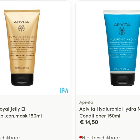
Apivita
yal Jelly El.
Apivita Hyaluronic Hydra M
epl.con.mask 150ml
Conditioner 150ml
€ 14,50
schikbaar
Niet beschikbaar