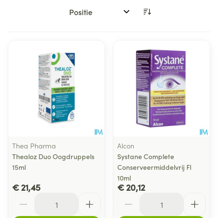
Sorteer op:
Thea Pharma
Alcon
Thealoz Duo Oogdruppels
Systane Complete
15ml
Conserveermiddelvrij Fl
10ml
€ 21,45
€ 20,12
Aantal
Aantal