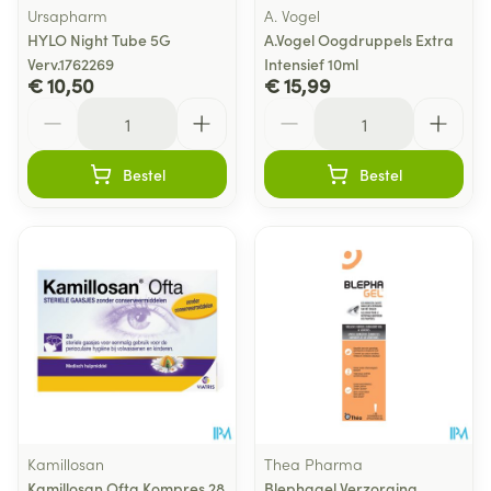
Ursapharm
A. Vogel
HYLO Night Tube 5G
A.Vogel Oogdruppels Extra
Verv.1762269
Intensief 10ml
€ 10,50
€ 15,99
Aantal
Aantal
Bestel
Bestel
Kamillosan
Thea Pharma
Kamillosan Ofta Kompres 28
Blephagel Verzorging