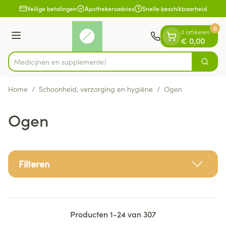
Dia 1 van 1
Ga naar de inhoud
Veilige betalingen
Apothekersadvies
Snelle beschikbaarheid
0
0 artikelen
Menu
€ 0,00
Medic
Zoek
Product, merk, categorie...
Home
/
Schoonheid, verzorging en hygiëne
/
Ogen
Ogen
Filteren
Producten
1
-
24
van
307