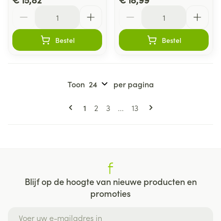
Aantal
Aantal
Bestel
Bestel
Toon
per pagina
Pagina's
U lees momenteel pagina
Pagina
Pagina
Pagina
1
2
3
...
13
Blijf op de hoogte van nieuwe producten en
promoties
E-mail adres