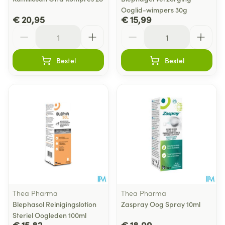
Ooglid-wimpers 30g
€ 20,95
€ 15,99
Aantal
Aantal
Bestel
Bestel
Thea Pharma
Thea Pharma
Blephasol Reinigingslotion
Zaspray Oog Spray 10ml
Steriel Oogleden 100ml
€ 15,82
€ 18,99