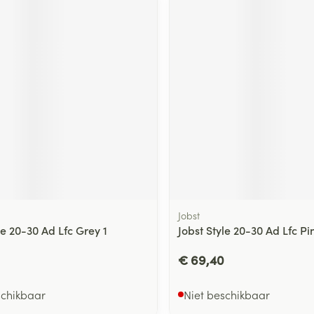
ging
Supplementen
Insectenwe
Mondmaskers
middelen
ssen
 -
id
d
Jobst
Zelfbruiner
Scheren
le 20-30 Ad Lfc Grey 1
Jobst Style 20-30 Ad Lfc Pin
€ 69,40
schikbaar
Niet beschikbaar