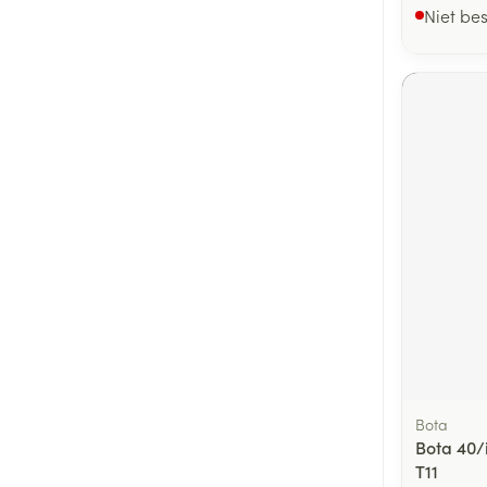
Niet be
Bota
Bota 40/i
T11