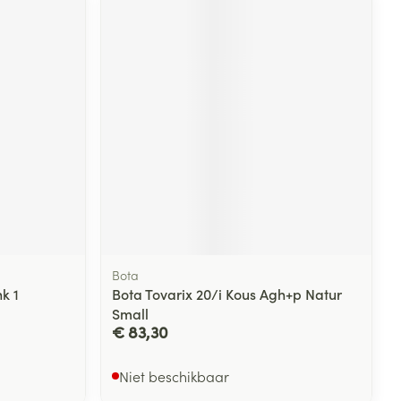
rende
Parfums en
geurproducten
Bota
CBD
k 1
Bota Tovarix 20/i Kous Agh+p Natur
Small
€ 83,30
Niet beschikbaar