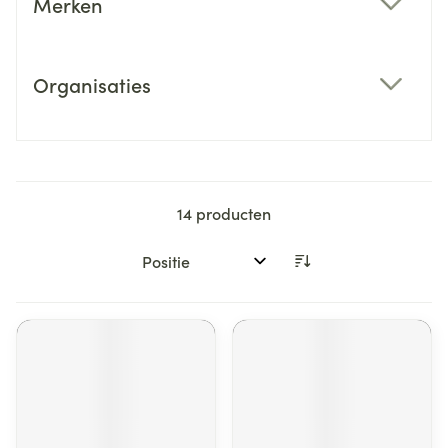
Merken
filter
Organisaties
filter
14
producten
Sorteer op: