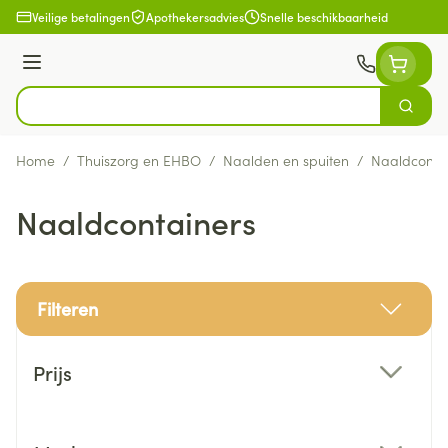
Ga naar de inhoud
Veilige betalingen
Apothekersadvies
Snelle beschikbaarheid
Menu
Zoek
Product, merk, categorie...
Home
/
Thuiszorg en EHBO
/
Naalden en spuiten
/
Naaldconta
Naaldcontainers
Filteren
Doorgaan naar productlijst
Prijs
filter