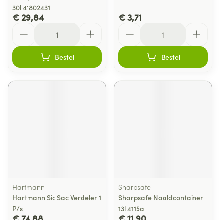
30l 41802431
€ 29,84
€ 3,71
Aantal
Aantal
Bestel
Bestel
Hartmann
Sharpsafe
Hartmann Sic Sac Verdeler 1
Sharpsafe Naaldcontainer
P/s
13l 4115a
€ 74,88
€ 11,90