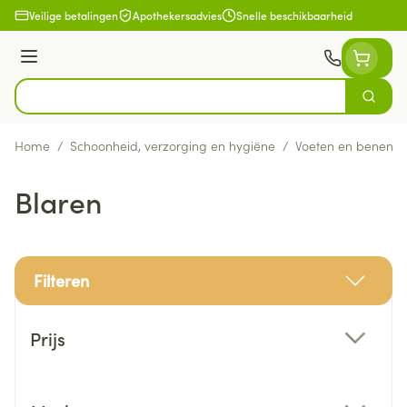
Ga naar de inhoud
Veilige betalingen
Apothekersadvies
Snelle beschikbaarheid
Menu
Zoek
Product, merk, categorie...
Home
/
Schoonheid, verzorging en hygiëne
/
Voeten en benen
/
Blaren
Filteren
Doorgaan naar productlijst
Prijs
filter