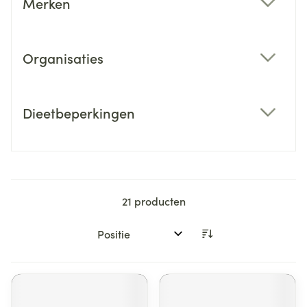
Merken
filter
Organisaties
filter
Dieetbeperkingen
filter
21
producten
Sorteer op: