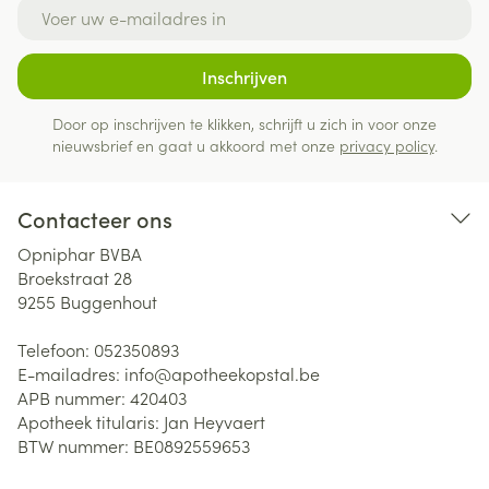
E-mail adres
Inschrijven
Door op inschrijven te klikken, schrijft u zich in voor onze
nieuwsbrief en gaat u akkoord met onze
privacy policy
.
Contacteer ons
Opniphar BVBA
Broekstraat 28
9255
Buggenhout
Telefoon:
052350893
E-mailadres:
info@
apotheekopstal.be
APB nummer:
420403
Apotheek titularis:
Jan Heyvaert
BTW nummer:
BE0892559653