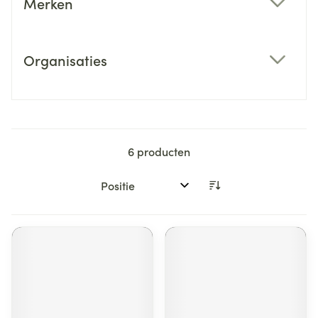
Merken
filter
Organisaties
filter
6
producten
Sorteer op: