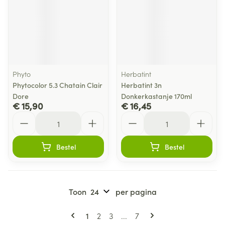
Phyto
Herbatint
Phytocolor 5.3 Chatain Clair
Herbatint 3n
Dore
Donkerkastanje 170ml
€ 15,90
€ 16,45
Aantal
Aantal
Bestel
Bestel
Toon
per pagina
Pagina's
U lees momenteel pagina
Pagina
Pagina
Pagina
1
2
3
...
7