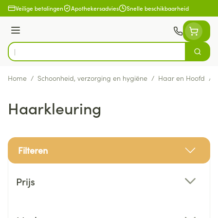
Ga naar de inhoud
Veilige betalingen
Apothekersadvies
Snelle beschikbaarheid
Menu
Zoek
Product, merk, categorie...
Home
/
Schoonheid, verzorging en hygiëne
/
Haar en Hoofd
/
Haarkleuring
Filteren
Doorgaan naar productlijst
Prijs
filter