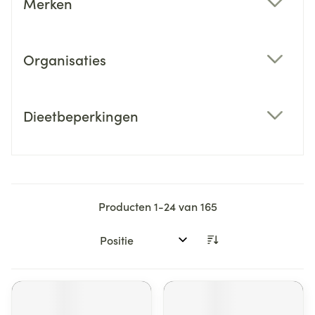
Merken
filter
Organisaties
filter
Dieetbeperkingen
filter
Producten
1
-
24
van
165
Sorteer op: