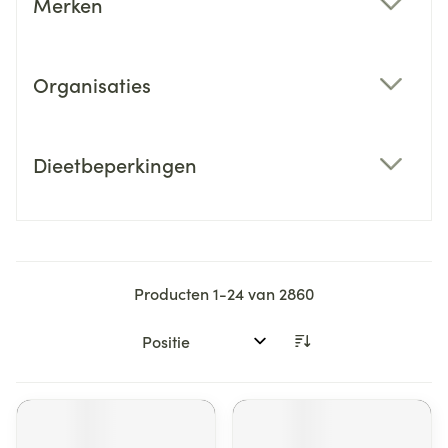
Merken
filter
Organisaties
filter
Dieetbeperkingen
filter
Producten
1
-
24
van
2860
Sorteer op: