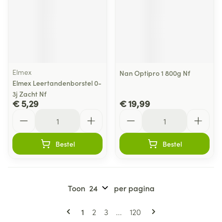
Elmex
Nan Optipro 1 800g Nf
Elmex Leertandenborstel 0-
3j Zacht Nf
€ 5,29
€ 19,99
Aantal
Aantal
Bestel
Bestel
Toon
per pagina
Pagina's
U lees momenteel pagina
Pagina
Pagina
Pagina
1
2
3
...
120