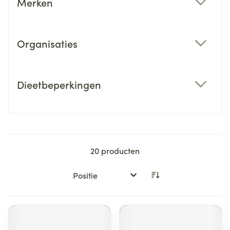
Merken
filter
Organisaties
filter
Dieetbeperkingen
filter
20
producten
Sorteer op: