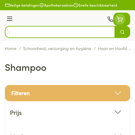
Ga naar de inhoud
Veilige betalingen
Apothekersadvies
Snelle beschikbaarheid
Menu
Zoek
Product, merk, categorie...
Home
/
Schoonheid, verzorging en hygiëne
/
Haar en Hoofd
/
Shampoo
Filteren
Doorgaan naar productlijst
Prijs
filter