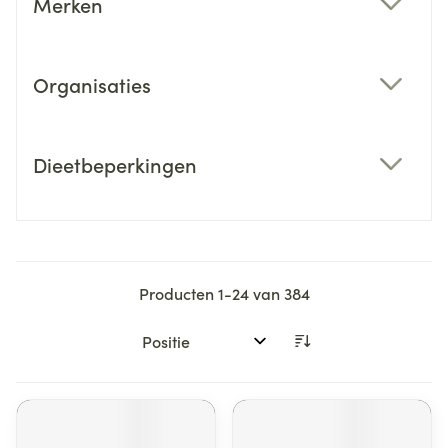
Merken
filter
Organisaties
filter
Dieetbeperkingen
filter
Producten
1
-
24
van
384
Sorteer op: