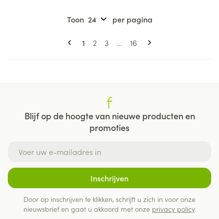
Toon
per pagina
Pagina's
U lees momenteel pagina
Pagina
Pagina
Pagina
1
2
3
...
16
Blijf op de hoogte van nieuwe producten en
promoties
E-mail adres
Inschrijven
Door op inschrijven te klikken, schrijft u zich in voor onze
nieuwsbrief en gaat u akkoord met onze
privacy policy
.