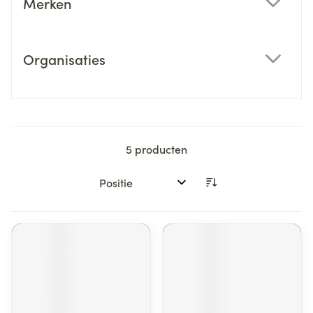
Merken
filter
Organisaties
filter
5
producten
Sorteer op: