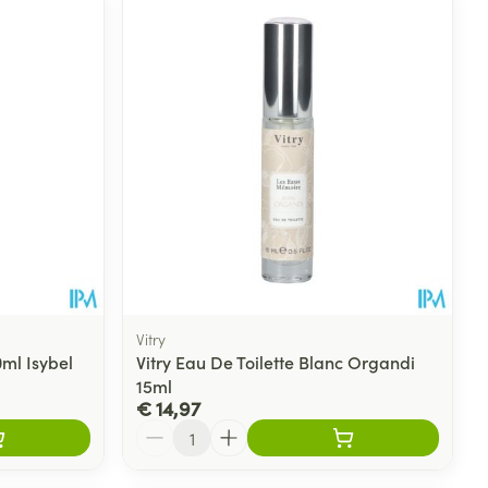
rende
Parfums en
geurproducten
Vitry
ml Isybel
Vitry Eau De Toilette Blanc Organdi
15ml
CBD
€ 14,97
Aantal