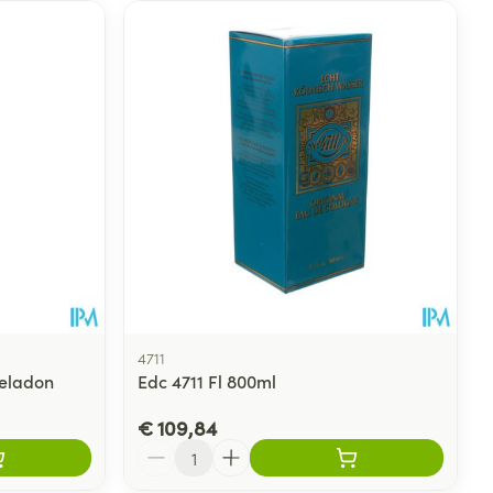
4711
Celadon
Edc 4711 Fl 800ml
€ 109,84
Aantal