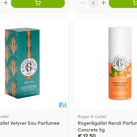
Aantal
allet
Roger & Gallet
llet Vetyver Eau Parfumee
Roger&gallet Neroli Parfu
Concrete 5g
€ 12,50