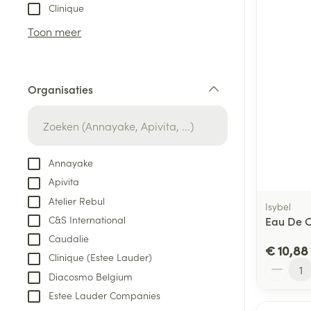
Aerosol toestel
kloven
Tabletten
Clinique
Aerosol access
Blaren
Creme, gel en 
Toon meer
Zuurstof
Eelt
Eksteroog - lik
Ademhalingsste
Organisaties
Toon meer
filter
Spieren en gew
Specifiek voor
Annayake
Naalden en spu
Apivita
Lichaamsverzo
Infecties
Atelier Rebul
Spuiten
Isybel
Deodorant
C&S International
Eau De C
Oplossing voor 
Gezichtsverzor
Caudalie
Naalden
€ 10,88
Luizen
Clinique (Estee Lauder)
Aantal
Naalden voor i
Diacosmo Belgium
pennaalden
Estee Lauder Companies
Diagnostica