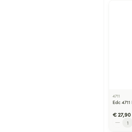
4711
Edc 4711 
€ 27,90
Aantal