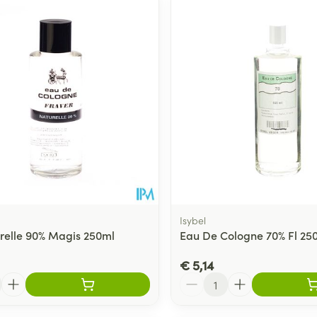
Toon meer
ging
Supplementen
Insectenwe
Mondmaskers
middelen
ssen
 -
id
d
Isybel
relle 90% Magis 250ml
Eau De Cologne 70% Fl 250
Zelfbruiner
Scheren
€ 5,14
Aantal