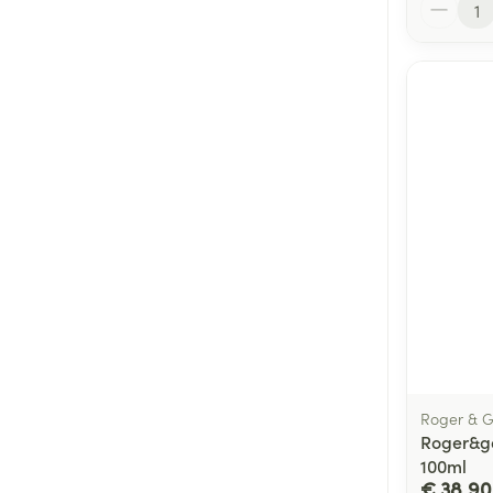
Aantal
Roger & G
Roger&ga
100ml
€ 38,90