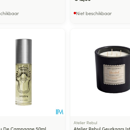
schikbaar
Niet beschikbaar
Atelier Rebul
Eau De Campagne 50ml
Atelier Rebul Geurkaars Is