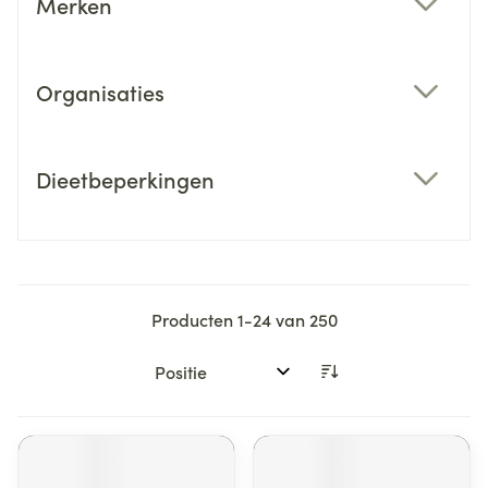
Merken
filter
Organisaties
filter
Dieetbeperkingen
filter
Producten
1
-
24
van
250
Sorteer op: