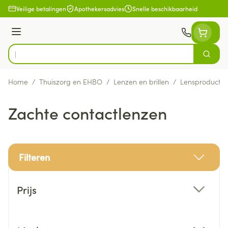
Ga naar de inhoud
Veilige betalingen
Apothekersadvies
Snelle beschikbaarheid
Menu
Zoek
Product, merk, categorie...
Home
/
Thuiszorg en EHBO
/
Lenzen en brillen
/
Lensproducte
Zachte contactlenzen
Filteren
Doorgaan naar productlijst
Prijs
filter