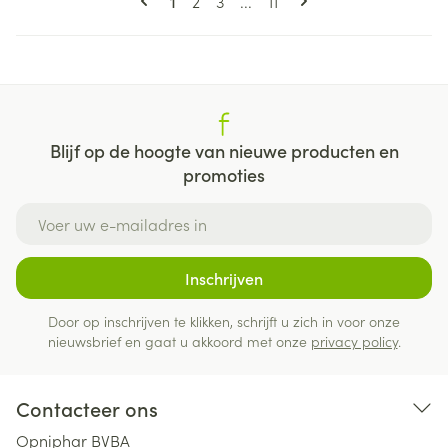
Pagina
Pagina
Pagina
1
2
3
...
11
Blijf op de hoogte van nieuwe producten en
promoties
E-mail adres
Inschrijven
Door op inschrijven te klikken, schrijft u zich in voor onze
nieuwsbrief en gaat u akkoord met onze
privacy policy
.
Contacteer ons
Opniphar BVBA