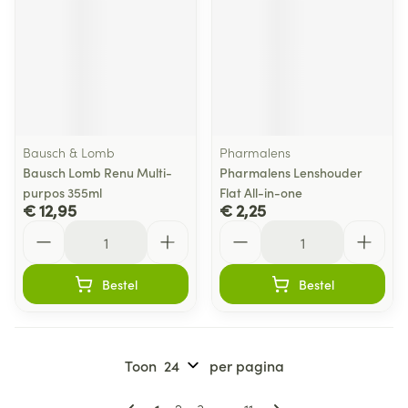
Bausch & Lomb
Pharmalens
Bausch Lomb Renu Multi-
Pharmalens Lenshouder
purpos 355ml
Flat All-in-one
€ 12,95
€ 2,25
Aantal
Aantal
Bestel
Bestel
Toon
per pagina
Pagina's
U lees momenteel pagina