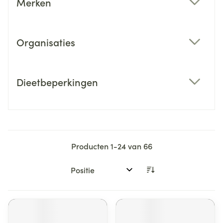
Merken
filter
Organisaties
filter
Dieetbeperkingen
filter
Producten
1
-
24
van
66
Sorteer op: