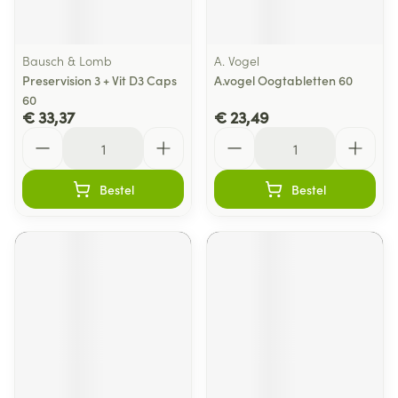
Bausch & Lomb
A. Vogel
Preservision 3 + Vit D3 Caps
A.vogel Oogtabletten 60
60
€ 33,37
€ 23,49
Aantal
Aantal
Bestel
Bestel