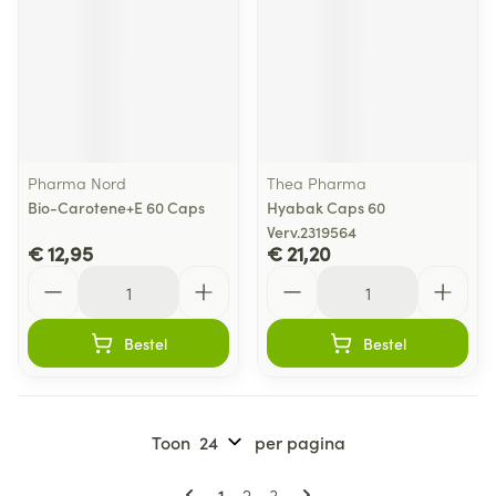
Pharma Nord
Thea Pharma
Bio-Carotene+E 60 Caps
Hyabak Caps 60
Verv.2319564
€ 12,95
€ 21,20
Aantal
Aantal
Bestel
Bestel
Toon
per pagina
Pagina's
U lees momenteel pagina
Pagina
Pagina
1
2
3