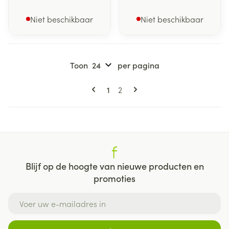
Niet beschikbaar
Niet beschikbaar
Toon
per pagina
Pagina's
U lees momenteel pagina
Pagina
1
2
Blijf op de hoogte van nieuwe producten en
promoties
E-mail adres