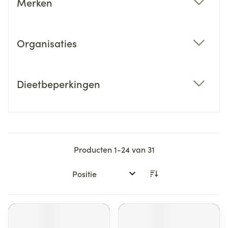
Merken
filter
Organisaties
filter
Dieetbeperkingen
filter
Producten
1
-
24
van
31
Sorteer op: