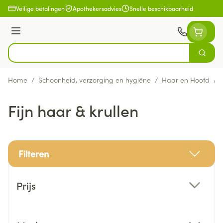
Ga naar de inhoud
Veilige betalingen
Apothekersadvies
Snelle beschikbaarheid
Menu
Zoek
Product, merk, categorie...
Home
/
Schoonheid, verzorging en hygiëne
/
Haar en Hoofd
/
Fijn haar & krullen
Filteren
Doorgaan naar productlijst
Prijs
filter