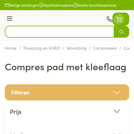
Ga naar de inhoud
Veilige betalingen
Apothekersadvies
Snelle beschikbaarheid
Menu
Zoek
Product, merk, categorie...
Home
/
Thuiszorg en EHBO
/
Wondzorg
/
Compressen
/
Comp
Compres pad met kleeflaag
Filteren
Doorgaan naar productlijst
Prijs
filter