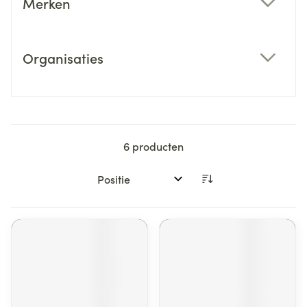
Merken
filter
Organisaties
filter
6
producten
Sorteer op: