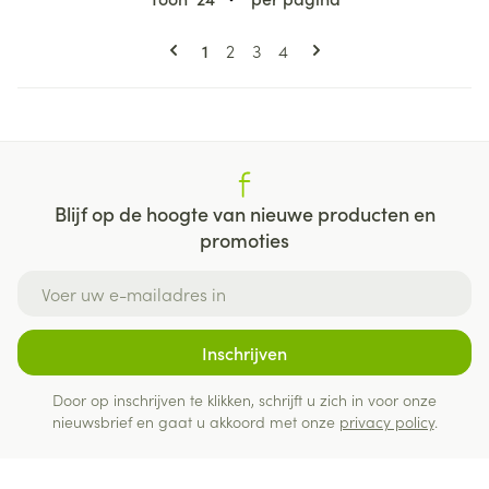
Pagina's
U lees momenteel pagina
Pagina
Pagina
Pagina
1
2
3
4
Blijf op de hoogte van nieuwe producten en
promoties
E-mail adres
Inschrijven
Door op inschrijven te klikken, schrijft u zich in voor onze
nieuwsbrief en gaat u akkoord met onze
privacy policy
.