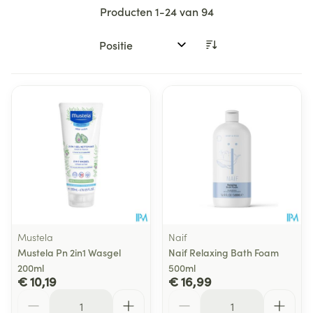
Producten
1
-
24
van
94
Sorteer op:
Mustela
Naif
Mustela Pn 2in1 Wasgel
Naif Relaxing Bath Foam
200ml
500ml
€ 10,19
€ 16,99
Aantal
Aantal