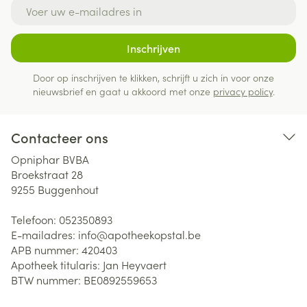
E-mail adres
Inschrijven
Door op inschrijven te klikken, schrijft u zich in voor onze
nieuwsbrief en gaat u akkoord met onze
privacy policy
.
Contacteer ons
Opniphar BVBA
Broekstraat 28
9255
Buggenhout
Telefoon:
052350893
E-mailadres:
info@
apotheekopstal.be
APB nummer:
420403
Apotheek titularis:
Jan Heyvaert
BTW nummer:
BE0892559653