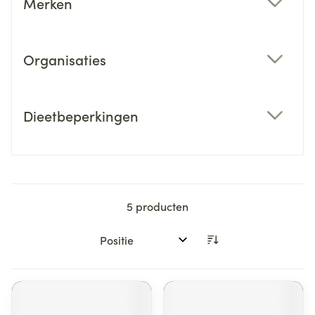
Merken
filter
Organisaties
filter
Dieetbeperkingen
filter
5
producten
Sorteer op: