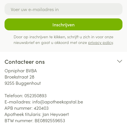
E-mail adres
Inschrijven
Door op inschrijven te klikken, schrijft u zich in voor onze
nieuwsbrief en gaat u akkoord met onze
privacy policy
.
Contacteer ons
Opniphar BVBA
Broekstraat 28
9255
Buggenhout
Telefoon:
052350893
E-mailadres:
info@
apotheekopstal.be
APB nummer:
420403
Apotheek titularis:
Jan Heyvaert
BTW nummer:
BE0892559653