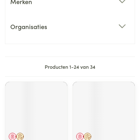
Merken
filter
Organisaties
filter
Producten
1
-
24
van
34
Geneesmiddel
Op voorschrift
Geneesmiddel
Op voorschrift