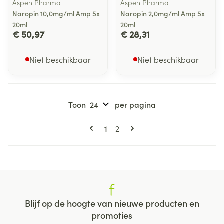
Aspen Pharma
Aspen Pharma
Naropin 10,0mg/ml Amp 5x
Naropin 2,0mg/ml Amp 5x
20ml
20ml
€ 50,97
€ 28,31
Niet beschikbaar
Niet beschikbaar
Toon
per pagina
Pagina's
U lees momenteel pagina
Pagina
1
2
Blijf op de hoogte van nieuwe producten en
promoties