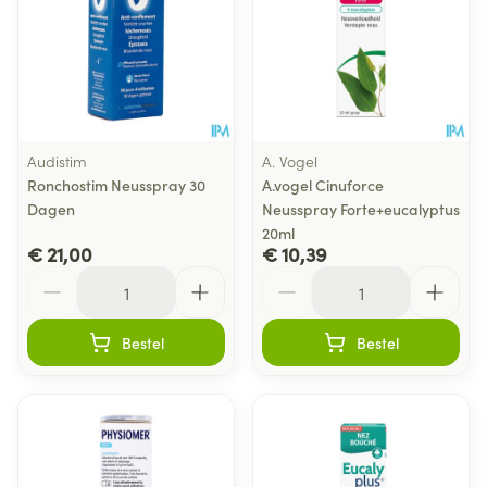
Audistim
A. Vogel
Ronchostim Neusspray 30
A.vogel Cinuforce
Dagen
Neusspray Forte+eucalyptus
20ml
€ 21,00
€ 10,39
Aantal
Aantal
Bestel
Bestel