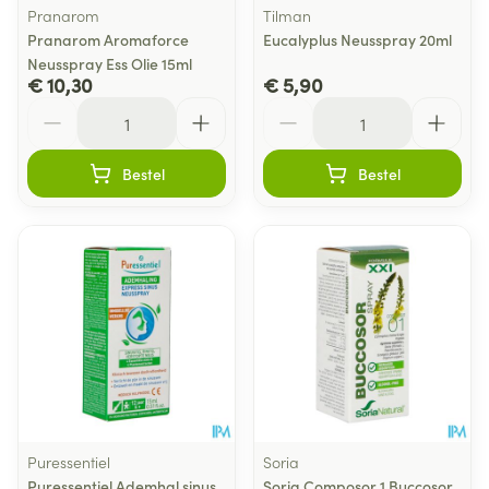
Pranarom
Tilman
Pranarom Aromaforce
Eucalyplus Neusspray 20ml
Neusspray Ess Olie 15ml
€ 10,30
€ 5,90
Aantal
Aantal
Bestel
Bestel
Puressentiel
Soria
Puressentiel Ademhal.sinus
Soria Composor 1 Buccosor