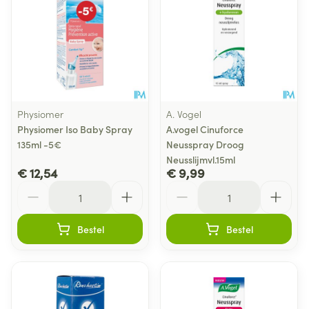
Physiomer
A. Vogel
Physiomer Iso Baby Spray
A.vogel Cinuforce
135ml -5€
Neusspray Droog
Neusslijmvl.15ml
€ 12,54
€ 9,99
Aantal
Aantal
Bestel
Bestel