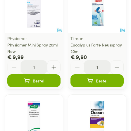
Physiomer
Tilman
Physiomer Mini Spray 20ml
Eucalyplus Forte Neusspray
New
20ml
€ 9,99
€ 9,90
Aantal
Aantal
Bestel
Bestel