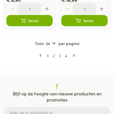
Aantal
Aantal
Bestel
Bestel
Toon
per pagina
Pagina's
U lees momenteel pagina
Pagina
Pagina
Pagina
1
2
3
4
Blijf op de hoogte van nieuwe producten en
promoties
E-mail adres