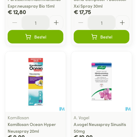
Expr.neusspray Bio 15ml
Xxi Spray 30ml
€ 12,80
€ 17,75
Aantal
Aantal
Bestel
Bestel
Kamillosan
A. Vogel
Kamillosan Ocean Hyper
A.vogel Neusspray Sinusitis
Neusspray 20ml
50mg
€ 9,90
€ 19,99