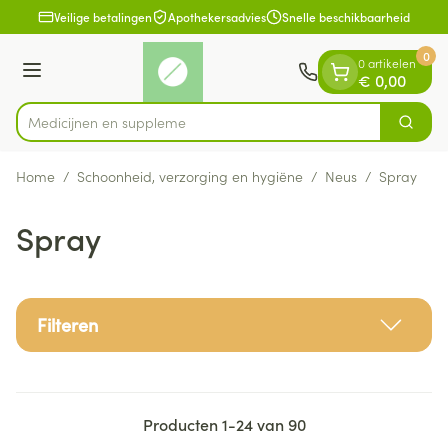
Dia 1 van 1
Ga naar de inhoud
Veilige betalingen
Apothekersadvies
Snelle beschikbaarheid
0
0 artikelen
Menu
€ 0,00
Medicij
Zoek
Product, merk, categorie...
Home
/
Schoonheid, verzorging en hygiëne
/
Neus
/
Spray
Spray
Filteren
Producten
1
-
24
van
90