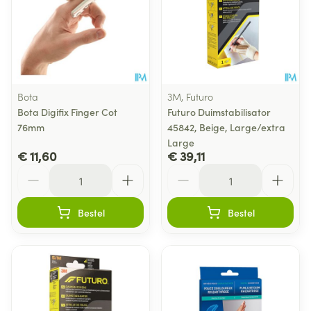
Bota
3M, Futuro
Bota Digifix Finger Cot
Futuro Duimstabilisator
76mm
45842, Beige, Large/extra
Large
€ 11,60
€ 39,11
Aantal
Aantal
Bestel
Bestel