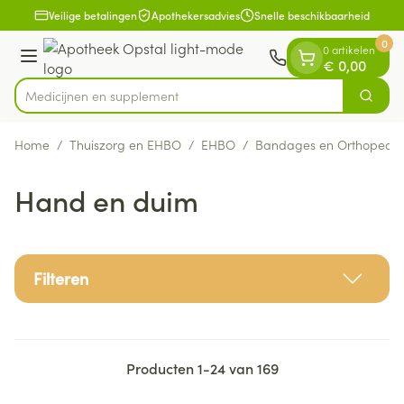
Dia 1 van 1
Ga naar de inhoud
Veilige betalingen
Apothekersadvies
Snelle beschikbaarheid
0
0 artikelen
Menu
€ 0,00
Med
Zoek
Product, merk, categorie...
Home
/
Thuiszorg en EHBO
/
EHBO
/
Bandages en Orthopedie
Hand en duim
Filteren
Producten
1
-
24
van
169