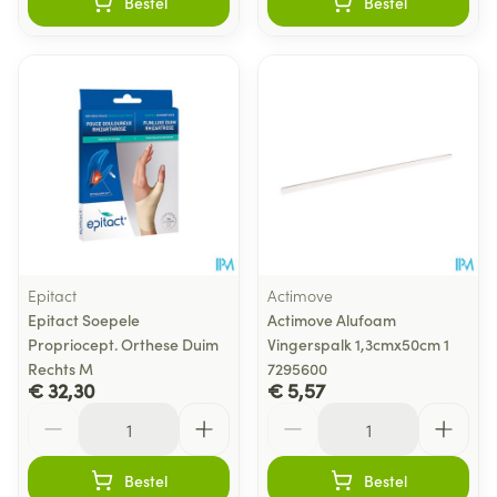
Bestel
Bestel
Epitact
Actimove
Epitact Soepele
Actimove Alufoam
Propriocept. Orthese Duim
Vingerspalk 1,3cmx50cm 1
Rechts M
7295600
€ 32,30
€ 5,57
Aantal
Aantal
Bestel
Bestel