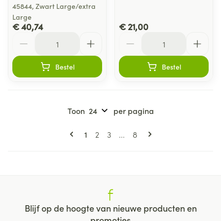
45844, Zwart Large/extra
Large
€ 40,74
€ 21,00
Aantal
Aantal
Bestel
Bestel
Toon
per pagina
Pagina's
U lees momenteel pagina
Pagina
Pagina
Pagina
1
2
3
...
8
Blijf op de hoogte van nieuwe producten en
promoties