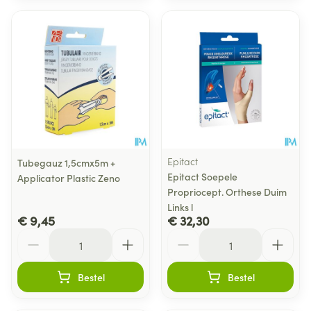
Epitact
Tubegauz 1,5cmx5m +
Epitact Soepele
Applicator Plastic Zeno
Propriocept. Orthese Duim
Links l
€ 9,45
€ 32,30
Aantal
Aantal
Bestel
Bestel