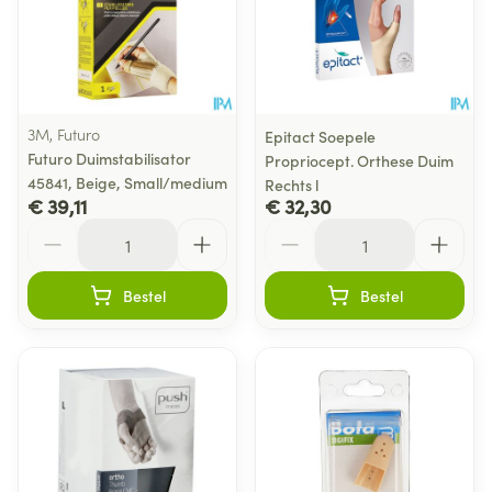
3M, Futuro
Epitact Soepele
Futuro Duimstabilisator
Propriocept. Orthese Duim
45841, Beige, Small/medium
Rechts l
€ 39,11
€ 32,30
Aantal
Aantal
Bestel
Bestel