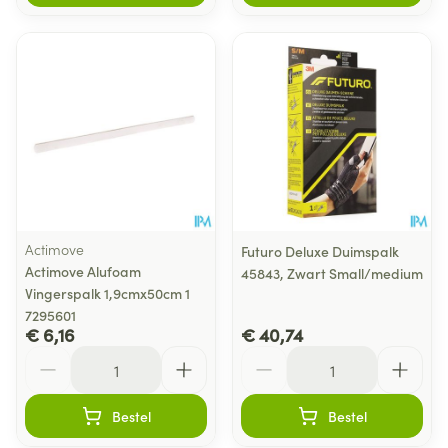
Actimove
Futuro Deluxe Duimspalk
Actimove Alufoam
45843, Zwart Small/medium
Vingerspalk 1,9cmx50cm 1
7295601
€ 6,16
€ 40,74
Aantal
Aantal
Bestel
Bestel