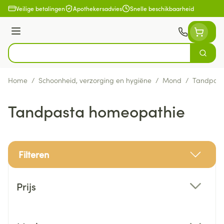
Ga naar de inhoud
Veilige betalingen
Apothekersadvies
Snelle beschikbaarheid
Menu
Zoek
Product, merk, categorie...
Home
/
Schoonheid, verzorging en hygiëne
/
Mond
/
Tandpast
Tandpasta homeopathie
Filteren
Doorgaan naar productlijst
Prijs
filter