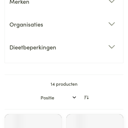
Merken
filter
Organisaties
filter
Dieetbeperkingen
filter
14
producten
Sorteer op: