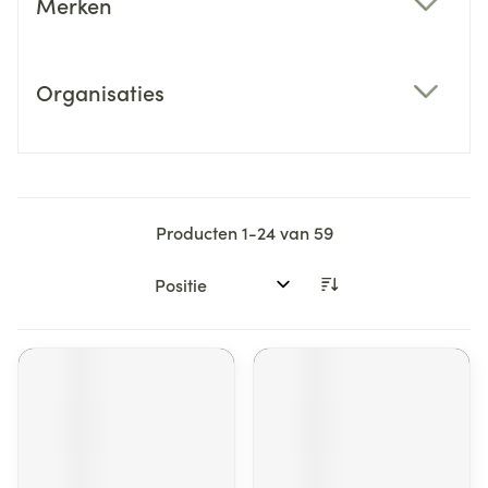
Merken
filter
Organisaties
filter
Producten
1
-
24
van
59
Sorteer op: