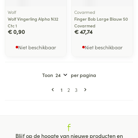
Wolf
Covarmed
Wolf Vingerling Alpha N32
Finger Bob Large Blauw 50
Ctc 1
Covarmed
€ 0,90
€ 47,74
Niet beschikbaar
Niet beschikbaar
Toon
per pagina
Pagina's
U lees momenteel pagina
Pagina
Pagina
1
2
3
Blijf op de hoogte van nieuwe producten en