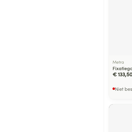
Metra
Fixatieg
€ 133,5
Niet be