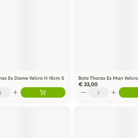
ging
Supplementen
Insectenwe
Mondmaskers
middelen
ssen
 -
id
d
rax Es Dame Velcro H 16cm S
Bota Thorax Es Man Velcr
€ 33,00
Aantal
Zelfbruiner
Scheren