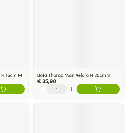
rende
Parfums en
geurproducten
o H 16cm M
Bota Thorax Man Velcro H 20cm S
€ 35,90
Aantal
CBD