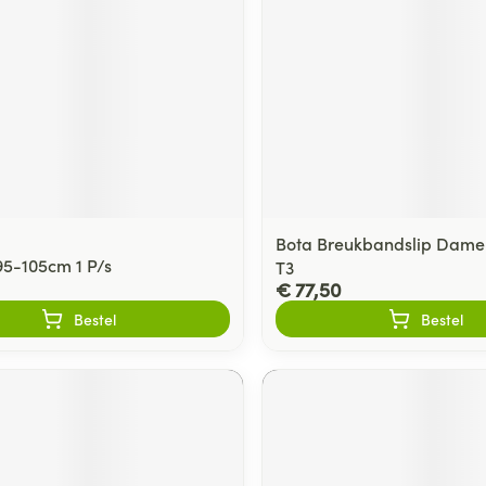
Bota Breukbandslip Dame
95-105cm 1 P/s
T3
€ 77,50
Bestel
Bestel