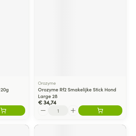
rende
Parfums en
geurproducten
Orozyme
120g
Orozyme Rf2 Smakelijke Stick Hond
Large 28
CBD
€ 34,74
Aantal