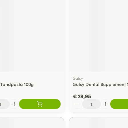
ging
Supplementen
Insectenwe
Mondmaskers
middelen
ssen
 -
id
d
Gutsy
 Tandpasta 100g
Gutsy Dental Supplement 
Zelfbruiner
Scheren
€ 29,95
Aantal