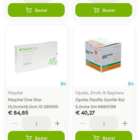
Bestel
Bestel
Mepitel
Opsite, Smith & Nephew
Mepitel One Ster
Opsite Flexifix Gentle Rol
10,0cmx18,0cm 10 289500
5,0cmx 5m 66801196
€ 84,85
€ 40,27
Aantal
Aantal
Bestel
Bestel