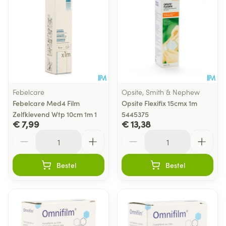
Febelcare
Opsite, Smith & Nephew
Febelcare Med4 Film
Opsite Flexifix 15cmx 1m
Zelfklevend Wtp 10cm 1m 1
5445375
€ 7,99
€ 13,38
Aantal
Aantal
Bestel
Bestel