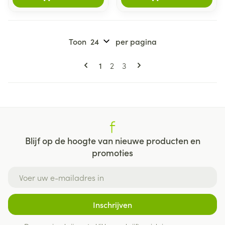
Toon
per pagina
Pagina's
U lees momenteel pagina
Pagina
Pagina
1
2
3
Blijf op de hoogte van nieuwe producten en
promoties
E-mail adres
Inschrijven