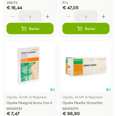
296170
P/s
€ 16,44
€ 47,05
Aantal
Aantal
Bestel
Bestel
Opsite, Smith & Nephew
Opsite, Smith & Nephew
Opsite Flexigrid 6cmx 7cm 5
Opsite Flexifix 15cmx10m
66030333
66000375
€ 7,47
€ 96,90