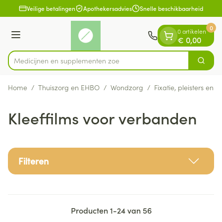
Dia 1 van 1
Ga naar de inhoud
Veilige betalingen
Apothekersadvies
Snelle beschikbaarheid
0
0 artikelen
Menu
€ 0,00
Medicijne
Zoek
Product, merk, categorie...
Home
/
Thuiszorg en EHBO
/
Wondzorg
/
Fixatie, pleisters en s
Kleeffilms voor verbanden
Filteren
Producten
1
-
24
van
56