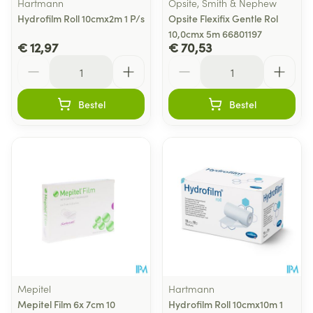
Hartmann
Opsite, Smith & Nephew
Hydrofilm Roll 10cmx2m 1 P/s
Opsite Flexifix Gentle Rol
10,0cmx 5m 66801197
€ 12,97
€ 70,53
Aantal
Aantal
Bestel
Bestel
Mepitel
Hartmann
Mepitel Film 6x 7cm 10
Hydrofilm Roll 10cmx10m 1