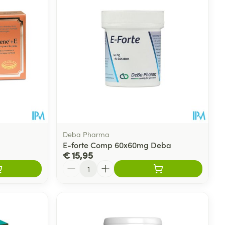
rende
Parfums en
geurproducten
Deba Pharma
E-forte Comp 60x60mg Deba
€ 15,95
Aantal
CBD