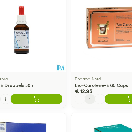
Toon meer
ging
Supplementen
Insectenwe
Mondmaskers
middelen
ssen
 -
id
d
arma
Pharma Nord
 E Druppels 30ml
Bio-Carotene+E 60 Caps
€ 12,95
Aantal
Zelfbruiner
Scheren