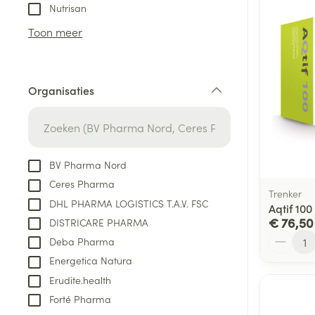
Aerosol toestel
kloven
Tabletten
Nutrisan
Aerosol access
Blaren
Creme, gel en 
Toon meer
Zuurstof
Eelt
Eksteroog - lik
Ademhalingsste
Organisaties
Toon meer
filter
Spieren en gew
Specifiek voor
BV Pharma Nord
Naalden en spu
Ceres Pharma
Lichaamsverzo
Trenker
Infecties
DHL PHARMA LOGISTICS T.A.V. FSC
Spuiten
Aqtif 10
Deodorant
€ 76,50
DISTRICARE PHARMA
Oplossing voor 
Gezichtsverzor
Aantal
Deba Pharma
Naalden
Luizen
Energetica Natura
Naalden voor i
Erudite.health
pennaalden
Forté Pharma
Diagnostica