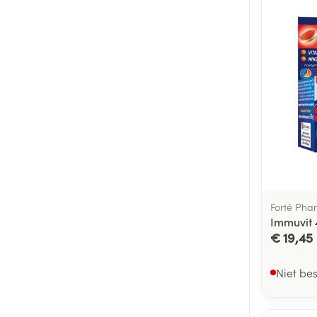
Forté Pha
Immuvit
€ 19,45
Niet be