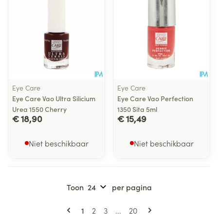
Eye Care
Eye Care
Eye Care Vao Ultra Silicium
Eye Care Vao Perfection
Urea 1550 Cherry
1350 Sita 5ml
€ 18,90
€ 15,49
Niet beschikbaar
Niet beschikbaar
Toon
per pagina
Pagina's
U lees momenteel pagina
Pagina
Pagina
Pagina
1
2
3
...
20