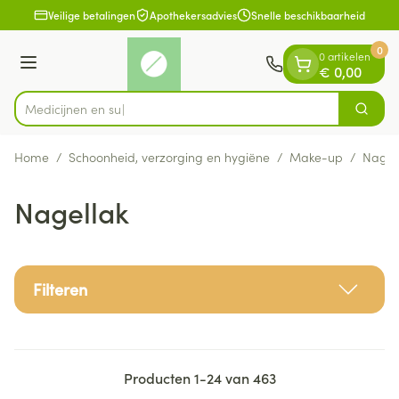
Dia 1 van 1
Ga naar de inhoud
Veilige betalingen
Apothekersadvies
Snelle beschikbaarheid
0
0 artikelen
Menu
€ 0,00
Zoek
Product, merk, categorie...
Home
/
Schoonheid, verzorging en hygiëne
/
Make-up
/
Nagel
Nagellak
Filteren
Producten
1
-
24
van
463