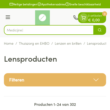
Dia 1 van 1
Ga naar de inhoud
Veilige betalingen
Apothekersadvies
Snelle beschikbaarheid
0
0 artikelen
Menu
€ 0,00
Zoek
Product, merk, categorie...
Home
/
Thuiszorg en EHBO
/
Lenzen en brillen
/
Lensproducte
Lensproducten
Filteren
Producten
1
-
24
van
302