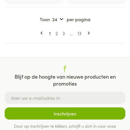
Toon
per pagina
Pagina's
U lees momenteel pagina
Pagina
Pagina
Pagina
1
2
3
...
13
Blijf op de hoogte van nieuwe producten en
promoties
E-mail adres
Inschrijven
Door op inschrijven te klikken, schrijft u zich in voor onze