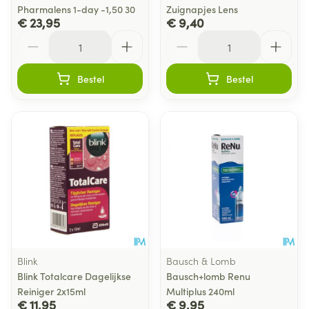
Pharmalens 1-day -1,50 30
Zuignapjes Lens
€ 23,95
€ 9,40
Aantal
Aantal
Bestel
Bestel
Blink
Bausch & Lomb
Blink Totalcare Dagelijkse
Bausch+lomb Renu
Reiniger 2x15ml
Multiplus 240ml
€ 11,95
€ 9,95