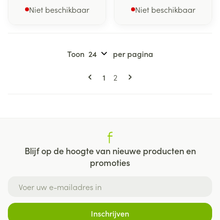
Niet beschikbaar
Niet beschikbaar
Toon
per pagina
Pagina's
U lees momenteel pagina
Pagina
1
2
Blijf op de hoogte van nieuwe producten en
promoties
E-mail adres
Inschrijven