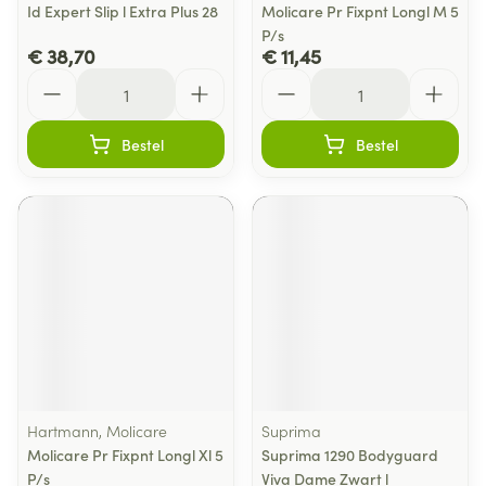
Id Expert Slip l Extra Plus 28
Molicare Pr Fixpnt Longl M 5
P/s
€ 38,70
€ 11,45
Aantal
Aantal
Bestel
Bestel
Hartmann, Molicare
Suprima
Molicare Pr Fixpnt Longl Xl 5
Suprima 1290 Bodyguard
P/s
Viva Dame Zwart l