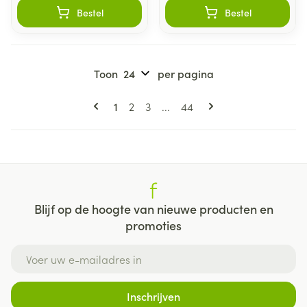
Bestel
Bestel
Toon
per pagina
Pagina's
U lees momenteel pagina
Pagina
Pagina
Pagina
1
2
3
...
44
Blijf op de hoogte van nieuwe producten en
promoties
E-mail adres
Inschrijven