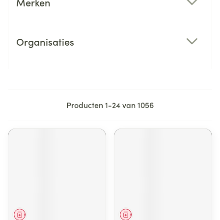
Merken
filter
Organisaties
filter
Producten
1
-
24
van
1056
Geneesmiddel
Geneesmiddel