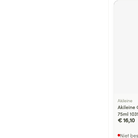
Akileine
Akileine 
75ml 103
€ 16,10
Niet be