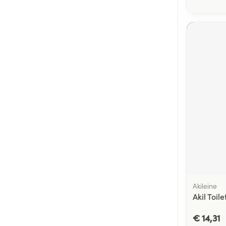
Akileine
Akil Toil
€ 14,31