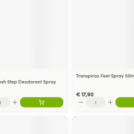
ging
Supplementen
Insectenwe
Mondmaskers
middelen
ssen
 -
id
d
Transpirax Feet Spray 50m
resh Step Deodorant Spray
€ 17,90
Zelfbruiner
Scheren
Aantal