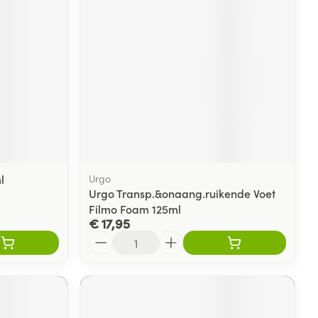
rende
Parfums en
geurproducten
l
Urgo
Urgo Transp.&onaang.ruikende Voet
Filmo Foam 125ml
€ 17,95
CBD
Aantal