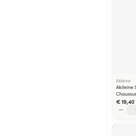
Akileine
Akileine 
Chaussur
€ 19,40
Aantal