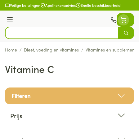
Ga naar de inhoud
Veilige betalingen
Apothekersadvies
Snelle beschikbaarheid
Menu
Zoek
Product, merk, categorie...
Home
/
Dieet, voeding en vitamines
/
Vitamines en supplemente
Vitamine C
Filteren
Doorgaan naar productlijst
Prijs
filter