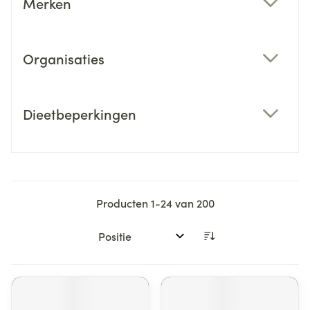
Merken
filter
Organisaties
filter
Dieetbeperkingen
filter
Producten
1
-
24
van
200
Sorteer op: