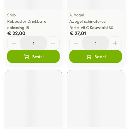
Smb
A. Vogel
Reboostor Drinkbare
A.vogel Echinaforce
oplossing 15
Forte+vit C Kauwtabl 60
€ 22,00
€ 27,01
Aantal
Aantal
Bestel
Bestel