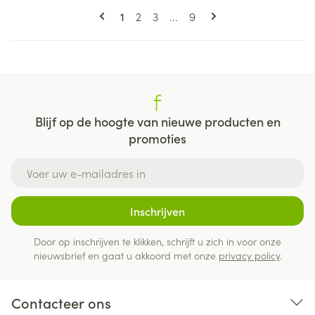
Pagina's
U lees momenteel pagina
Pagina
Pagina
Pagina
1
2
3
...
9
Blijf op de hoogte van nieuwe producten en
promoties
E-mail adres
Inschrijven
Door op inschrijven te klikken, schrijft u zich in voor onze
nieuwsbrief en gaat u akkoord met onze
privacy policy
.
Contacteer ons