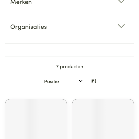
Merken
filter
Organisaties
filter
7
producten
Sorteer op: