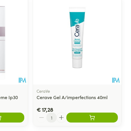
rende
Parfums en
geurproducten
CeraVe
eme Ip30
Cerave Gel A/imperfections 40ml
CBD
€ 17,28
Aantal