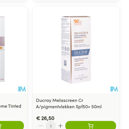
Ducray Melascreen Cr
eme Tinted
A/pigmentvlekken Spf50+ 50ml
€ 26,50
Aantal