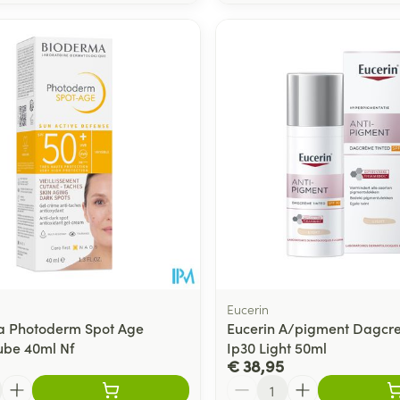
Eucerin
a Photoderm Spot Age
Eucerin A/pigment Dagcr
ube 40ml Nf
Ip30 Light 50ml
€ 38,95
Aantal