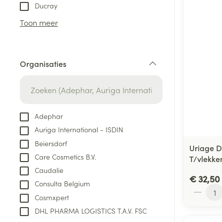
Aerosol toestel
kloven
Tabletten
Ducray
Aerosol access
Blaren
Creme, gel en 
Toon meer
Zuurstof
Eelt
Eksteroog - lik
Ademhalingsste
Organisaties
Toon meer
filter
Spieren en gew
Specifiek voor
Adephar
Naalden en spu
Auriga International - ISDIN
Lichaamsverzo
Infecties
Beiersdorf
Spuiten
Uriage D
Deodorant
Care Cosmetics B.V.
T/vlekke
Oplossing voor 
Gezichtsverzor
Caudalie
Naalden
€ 32,50
Luizen
Consulta Belgium
Aantal
Naalden voor i
Cosmxpert
pennaalden
DHL PHARMA LOGISTICS T.A.V. FSC
Diagnostica