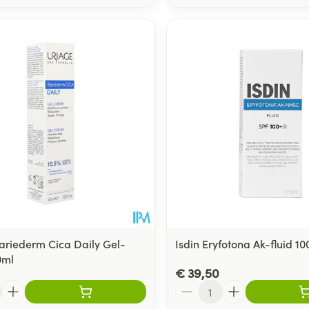
ariederm Cica Daily Gel-
Isdin Eryfotona Ak-fluid 1
0ml
€ 39,50
Aantal