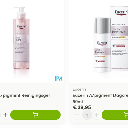
Toon meer
ging
Supplementen
Insectenwe
Mondmaskers
middelen
ssen
 -
id
d
Eucerin
A/pigment Reinigingsgel
Eucerin A/pigment Dagcr
50ml
Zelfbruiner
Scheren
€ 39,95
Aantal