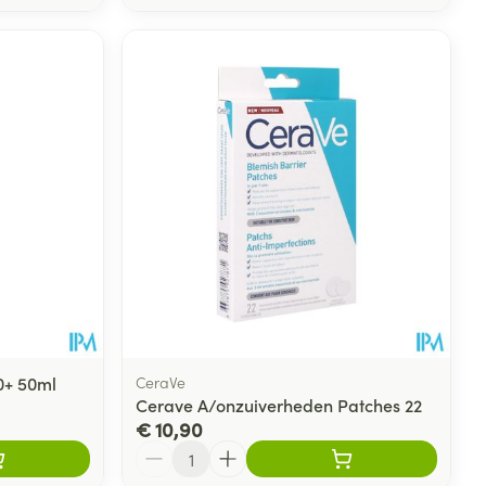
00+ 50ml
CeraVe
Cerave A/onzuiverheden Patches 22
€ 10,90
Aantal